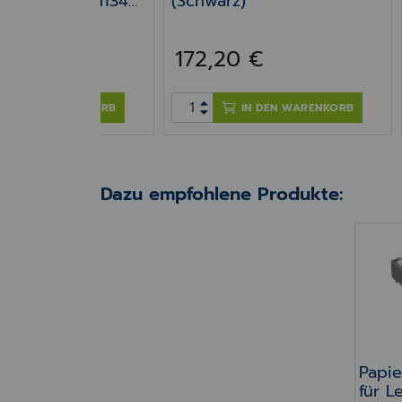
 M1342 & XM1342,
(Schwarz)
t
 €
172,20 €
IN DEN WARENKORB
IN DEN WARENKORB
Dazu empfohlene Produkte:
Papie
Papie
für L