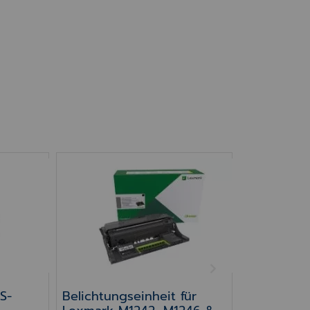
S-4300N
Belichtungseinheit für Lexmark M1242, 
NEXT
S-
Belichtungseinheit für