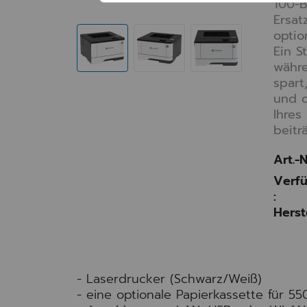
100-B
Ersat
optio
Ein S
währe
spart
und 
Ihres
beitr
Art.-N
Verfü
:
Herst
- Laserdrucker (Schwarz/Weiß)
- eine optionale Papierkassette für 55