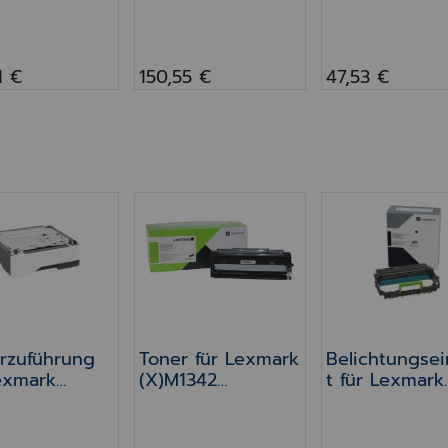
2 & XM1342,
(Schwarz)
M1342
latt
1 €
150,55 €
47,53 €
rzuführung für Lexmark M1342 & XM1342, 550 Blat
Toner für Lexmark (X)M1342 (Schwa
Belichtungsei
rzuführung
Toner für Lexmark
Belichtungsei
exmark
(X)M1342
t für Lexmark
2 & XM1342,
(Schwarz)
M1342
latt