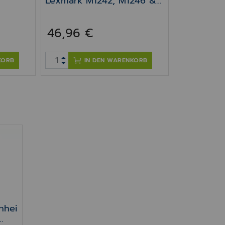
Lexmark M1242, M1246 &
XM1246
46,96 €
KORB
IN DEN WARENKORB
t
rz)
nheit für Lexmark M1342
nhei