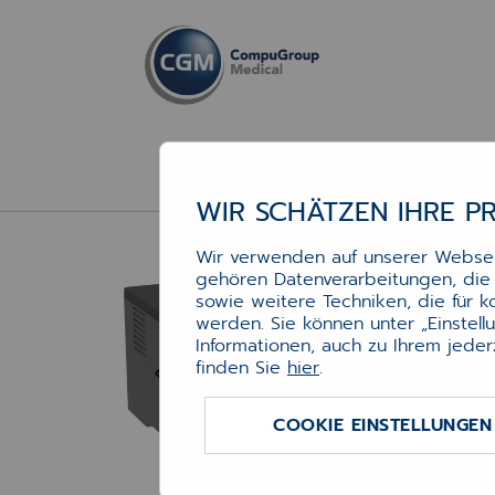
WIR SCHÄTZEN IHRE P
Pr
Wir verwenden auf unserer Webseit
(M
gehören Datenverarbeitungen, die f
sowie weitere Techniken, die für 
werden. Sie können unter „Einstel
Informationen, auch zu Ihrem jeder
Mit e
finden Sie
hier
.
einem
M1342
USB,
COOKIE EINSTELLUNGEN
und m
Multi