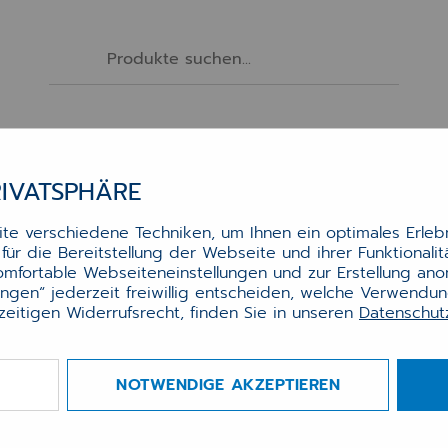
Drucker
Scanner
Monitore
Zubehör
RIVATSPHÄRE
axisdrucker Lexmark M1342
e verschiedene Techniken, um Ihnen ein optimales Erlebn
ono)
ür die Bereitstellung der Webseite und ihrer Funktionali
komfortable Webseiteneinstellungen und zur Erstellung an
lungen“ jederzeit freiwillig entscheiden, welche Verwendu
zeitigen Widerrufsrecht, finden Sie in unseren
Datenschu
iner Ausgabe von bis zu 40 Seiten pro Minute un
 leichten, kompakten Formfaktor bietet der Lexm
 eine schnelle, zuverlässige Leistung. Stellen Sie 
 Ethernet oder Standard-WLAN eine Verbindung he
NOTWENDIGE AKZEPTIEREN
eistern Sie große Druckaufträge mit einem 1-GHz
-Core-Prozessor, 256 MB Arbeitsspeicher und einer