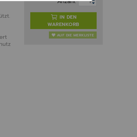
Anzahl:
tzt.
IN DEN
,
WARENKORB
AUF DIE MERKLISTE
ert
hutz