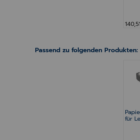
M134
550 B
140,5
Passend zu folgenden Produkten:
Papie
Papie
für L
M134
550 B