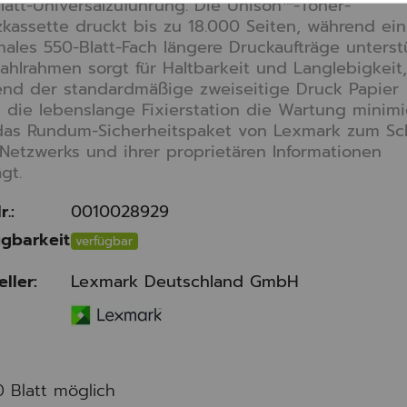
latt-Universalzuführung. Die Unison™-Toner-
zkassette druckt bis zu 18.000 Seiten, während ein
nales 550-Blatt-Fach längere Druckaufträge unterstü
tahlrahmen sorgt für Haltbarkeit und Langlebigkeit
nd der standardmäßige zweiseitige Druck Papier
, die lebenslange Fixierstation die Wartung minimi
das Rundum-Sicherheitspaket von Lexmark zum Sc
 Netzwerks und ihrer proprietären Informationen
ägt.
r.:
0010028929
gbarkeit
verfügbar
eller:
Lexmark Deutschland GmbH
0 Blatt möglich