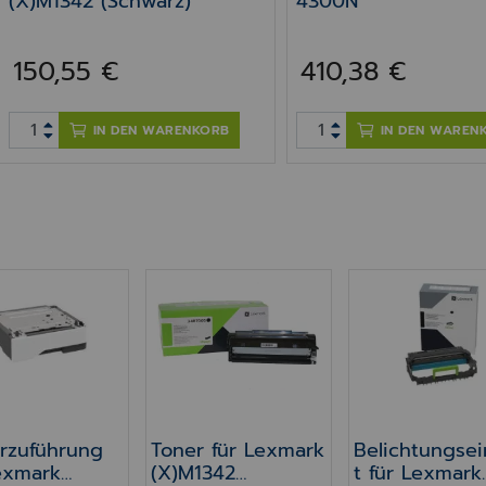
(X)M1342 (Schwarz)
4300N
150,55 €
410,38 €
IN DEN WARENKORB
IN DEN WAREN
rzuführung für Lexmark M1342 & XM1342, 550 Blat
Toner für Lexmark (X)M1342 (Schwa
Belichtungsei
rzuführung
Toner für Lexmark
Belichtungsei
exmark
(X)M1342
t für Lexmark