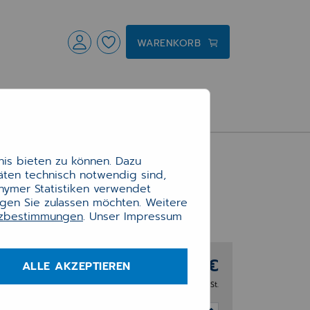
WARENKORB
is bieten zu können. Dazu
täten technisch notwendig sind,
onymer Statistiken verwendet
ngen Sie zulassen möchten. Weitere
tzbestimmungen
. Unser Impressum
d
ark
über
604,34 €
r
ALLE AKZEPTIEREN
-
zzgl. 19% MwSt.