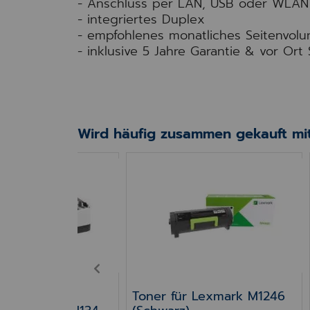
- Anschluss per LAN, USB oder WLAN
- integriertes Duplex
- empfohlenes monatliches Seitenvol
- inklusive 5 Jahre Garantie & vor Ort 
Wird häufig zusammen gekauft mit
führung für Lexmark M1342 & XM1342, 550 Blatt
Toner für Lexmark M1246 (Sc
PREV
führung für
Toner für Lexmark M1246