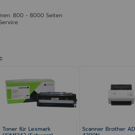
umen: 800 - 8000 Seiten
Service
:
hwarz)
Toner für Lexmark (X)M1342 (Schwarz)
Scanner Brother AD
Toner für Lexmark
Scanner Brother AD