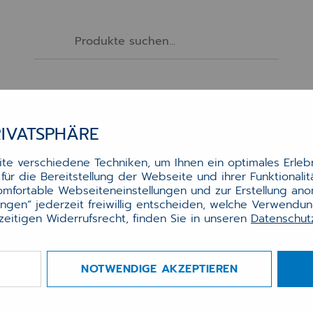
Drucker
Scanner
Monitore
Zubehör
RIVATSPHÄRE
e verschiedene Techniken, um Ihnen ein optimales Erlebn
ür die Bereitstellung der Webseite und ihrer Funktionali
er für Lexmark XC2132
komfortable Webseiteneinstellungen und zur Erstellung an
lungen“ jederzeit freiwillig entscheiden, welche Verwendu
agenta)
zeitigen Widerrufsrecht, finden Sie in unseren
Datenschu
ztonerkassette (Magenta) für Lexmark C2132 & XC
is zu 3.000 Seiten. Die Unison-Kassette ist schüttelf
NOTWENDIGE AKZEPTIEREN
ann kostenfrei entsorgt werden.
Informationen dazu erhalten Sie auf der