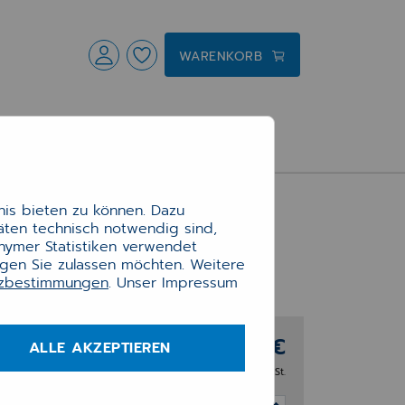
WARENKORB
is bieten zu können. Dazu
täten technisch notwendig sind,
onymer Statistiken verwendet
ngen Sie zulassen möchten. Weitere
tzbestimmungen
. Unser Impressum
2132
78,34 €
rei
ALLE AKZEPTIEREN
zzgl. 19% MwSt.