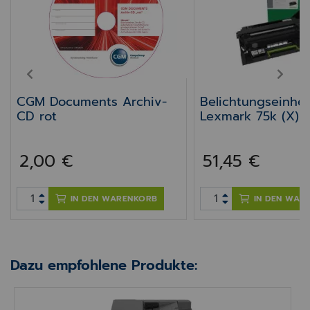
PREV
NEXT
CGM Documents Archiv-
Belichtungseinhei
CD rot
Lexmark 75k (X)
2,00 €
51,45 €
IN DEN WARENKORB
IN DEN WAR
Dazu empfohlene Produkte:
Praxisdrucker 4-in-1 Lexmark XM3350