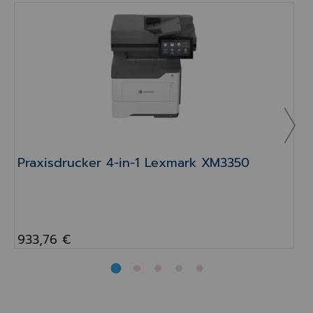
Praxisdrucker 4-in-1 Lexmark XM3350
B
Praxisdrucker 4-in-1 Lexmark XM3350
933,76 €