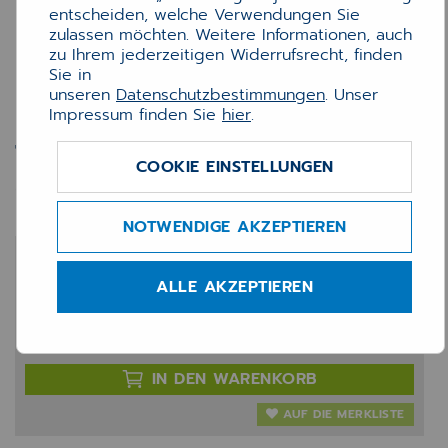
entscheiden, welche Verwendungen Sie
zulassen möchten. Weitere Informationen, auch
zu Ihrem jederzeitigen Widerrufsrecht, finden
Sie in
unseren
Datenschutzbestimmungen
. Unser
Impressum finden Sie
hier
.
Toner Lexmark Schwarz 31k
COOKIE EINSTELLUNGEN
(X)M3350
NOTWENDIGE AKZEPTIEREN
163,29 €
ALLE AKZEPTIEREN
zzgl. 19% MwSt.
Anzahl:
IN DEN WARENKORB
AUF DIE MERKLISTE