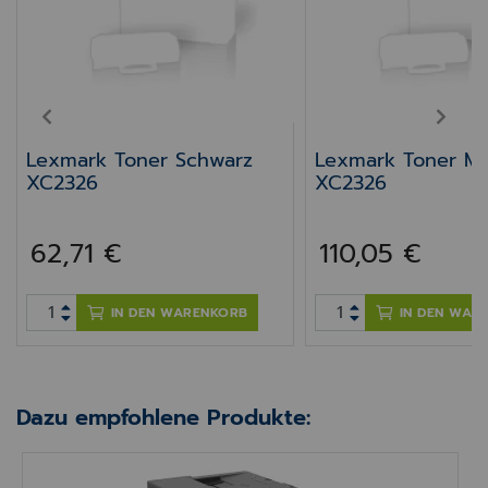
PREV
NEXT
Lexmark Toner Schwarz
Lexmark Toner M
XC2326
XC2326
62,71 €
110,05 €
IN DEN WARENKORB
IN DEN WAR
Dazu empfohlene Produkte:
Praxisdrucker 4-in-1 Lexmark XC2326 Farbe