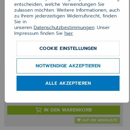
entscheiden, welche Verwendungen Sie
zulassen möchten. Weitere Informationen, auch
zu Ihrem jederzeitigen Widerrufsrecht, finden
Sie in
unseren
Datenschutzbestimmungen
. Unser
Impressum finden Sie
hier
.
Lexmark Toner Cyan
COOKIE EINSTELLUNGEN
XC2326
NOTWENDIGE AKZEPTIEREN
110,23 €
ALLE AKZEPTIEREN
zzgl. 19% MwSt.
Anzahl:
IN DEN WARENKORB
AUF DIE MERKLISTE