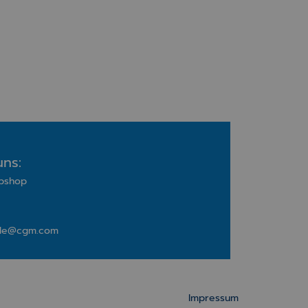
uns:
bshop
s.de@cgm.com
Impressum