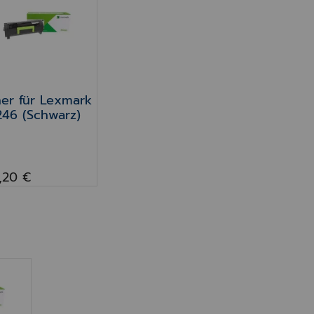
1246, 550 Blatt, abschließbar
 Lexmark M1242, M1246 & XM1246
er für Lexmark M1246 (Schwarz)
er für Lexmark
46 (Schwarz)
,20 €
Blatt
1242, M1246 & XM1246
mark M1246 (Schwarz)