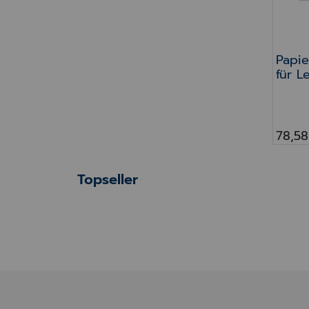
Papie
für L
(X)M
(X)M1
Blatt
78,58
Topseller