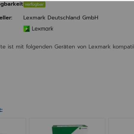
gbarkeit
verfügbar
eller:
Lexmark Deutschland GmbH
tte ist mit folgenden Geräten von Lexmark kompati
:
ür Lexmark (X)M1242 & (X)M1246, 250 Blatt
Belichtungseinheit für Lexmark M1242
Toner fü