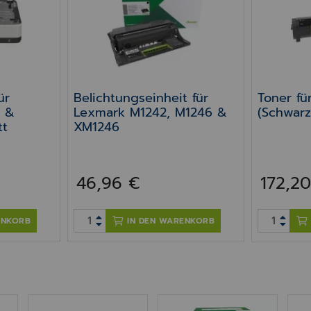
ür
Belichtungseinheit für
Toner fü
2 &
Lexmark M1242, M1246 &
(Schwarz
tt
XM1246
46,96 €
172,2
ENKORB
IN DEN WARENKORB