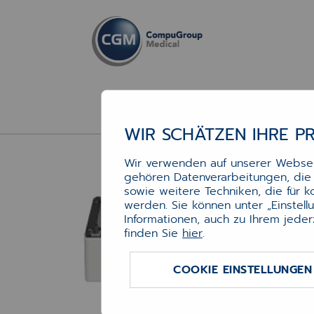
WIR SCHÄTZEN IHRE P
Pap
Wir verwenden auf unserer Webseit
(X)
gehören Datenverarbeitungen, die f
sowie weitere Techniken, die für 
werden. Sie können unter „Einstel
Informationen, auch zu Ihrem jeder
Optio
finden Sie
hier
.
Bitte
Druck
COOKIE EINSTELLUNGEN
Papie
Art.-N