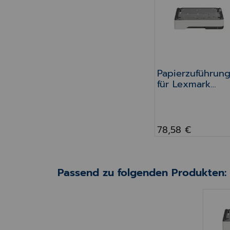
Papierzuführung
Papierzuführun
für Lexmark
(X)M1242 &
(X)M1246, 250
Blatt
78,58 €
Passend zu folgenden Produkten:
Papie