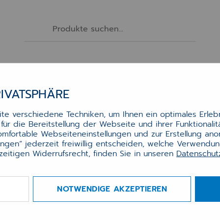
Drucker
Scanner
Monitore
Zubehör
RIVATSPHÄRE
ierzuführung für Lexmark
e verschiedene Techniken, um Ihnen ein optimales Erlebn
M1242 & (X)M1246, 550 Blatt
ür die Bereitstellung der Webseite und ihrer Funktionali
komfortable Webseiteneinstellungen und zur Erstellung an
lungen“ jederzeit freiwillig entscheiden, welche Verwendu
zeitigen Widerrufsrecht, finden Sie in unseren
Datenschu
nale Papierkassette für bis zu 550 Blatt.
 informieren Sie sich auf der Herstellerseite ihres
ers über die maximale Anzahl der kompatiblen
NOTWENDIGE AKZEPTIEREN
rzuführungen.
r.:
0010021318