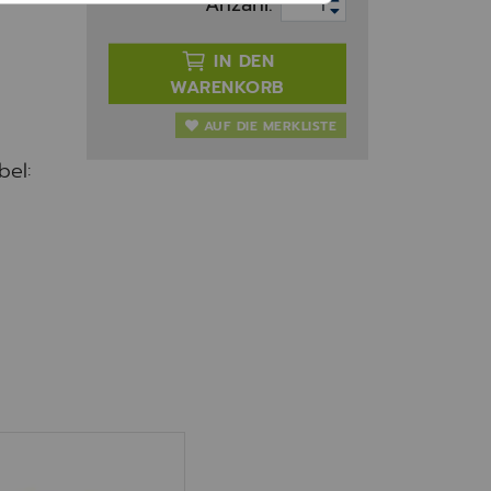
Anzahl:
IN DEN
WARENKORB
AUF DIE MERKLISTE
bel:
, M1246 & XM1246
r Lexmark M1246 (Schwarz)