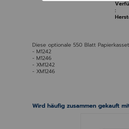
Verfü
:
Herst
Diese optionale 550 Blatt Papierkasse
- M1242
- M1246
- XM1242
- XM1246
Wird häufig zusammen gekauft mit
Papierzuführung f