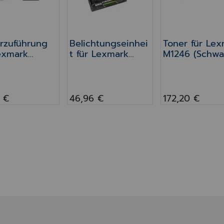
rzuführung
Belichtungseinhei
Toner für Le
exmark
t für Lexmark
M1246 (Schwa
1242 &
M1242, M1246 &
246, 250
XM1246
 €
46,96 €
172,20 €